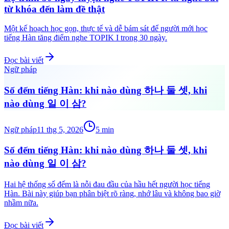
từ khóa đến làm đề thật
Một kế hoạch học gọn, thực tế và dễ bám sát để người mới học
tiếng Hàn tăng điểm nghe TOPIK I trong 30 ngày.
Đọc bài viết
Ngữ pháp
Số đếm tiếng Hàn: khi nào dùng 하나 둘 셋, khi
nào dùng 일 이 삼?
Ngữ pháp
11 thg 5, 2026
5
min
Số đếm tiếng Hàn: khi nào dùng 하나 둘 셋, khi
nào dùng 일 이 삼?
Hai hệ thống số đếm là nỗi đau đầu của hầu hết người học tiếng
Hàn. Bài này giúp bạn phân biệt rõ ràng, nhớ lâu và không bao giờ
nhầm nữa.
Đọc bài viết