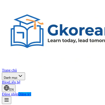
Trang chủ
Danh mục
Blog
Liên hệ
EN
Đăng nhập
Đăng ký