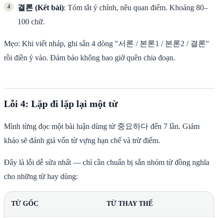
결론 (Kết bài)
: Tóm tắt ý chính, nêu quan điểm. Khoảng 80–
100 chữ.
Mẹo: Khi viết nháp, ghi sẵn 4 dòng "서론 / 본론1 / 본론2 / 결론"
rồi điền ý vào. Đảm bảo không bao giờ quên chia đoạn.
Lỗi 4: Lặp đi lặp lại một từ
Mình từng đọc một bài luận dùng từ 중요하다 đến 7 lần. Giám
khảo sẽ đánh giá vốn từ vựng hạn chế và trừ điểm.
Đây là lỗi dễ sửa nhất — chỉ cần chuẩn bị sẵn nhóm từ đồng nghĩa
cho những từ hay dùng:
TỪ GỐC
TỪ THAY THẾ