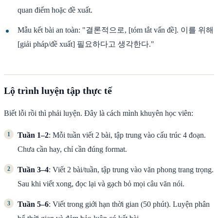
quan điểm hoặc đề xuất.
Mẫu kết bài an toàn: "결론적으로, [tóm tắt vấn đề]. 이를 위해
[giải pháp/đề xuất] 필요하다고 생각한다."
Lộ trình luyện tập thực tế
Biết lỗi rồi thì phải luyện. Đây là cách mình khuyên học viên:
Tuần 1–2
: Mỗi tuần viết 2 bài, tập trung vào cấu trúc 4 đoạn.
Chưa cần hay, chỉ cần đúng format.
Tuần 3–4
: Viết 2 bài/tuần, tập trung vào văn phong trang trọng.
Sau khi viết xong, đọc lại và gạch bỏ mọi câu văn nói.
Tuần 5–6
: Viết trong giới hạn thời gian (50 phút). Luyện phân