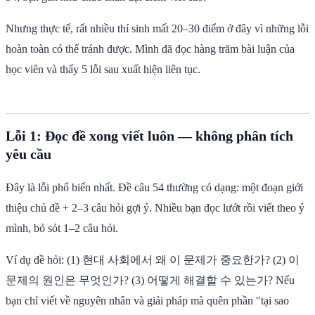
Nhưng thực tế, rất nhiều thí sinh mất 20–30 điểm ở đây vì những lỗi
hoàn toàn có thể tránh được. Mình đã đọc hàng trăm bài luận của
học viên và thấy 5 lỗi sau xuất hiện liên tục.
Lỗi 1: Đọc đề xong viết luôn — không phân tích
yêu cầu
Đây là lỗi phổ biến nhất. Đề câu 54 thường có dạng: một đoạn giới
thiệu chủ đề + 2–3 câu hỏi gợi ý. Nhiều bạn đọc lướt rồi viết theo ý
mình, bỏ sót 1–2 câu hỏi.
Ví dụ đề hỏi: (1) 현대 사회에서 왜 이 문제가 중요한가? (2) 이
문제의 원인은 무엇인가? (3) 어떻게 해결할 수 있는가? Nếu
bạn chỉ viết về nguyên nhân và giải pháp mà quên phần "tại sao