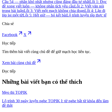
Câu 54 — phần khó nhất nhưng cũng đáng đầu tư nhất
Lỗi 1: Đọc
đề xong viết luôn — không phân tích yêu cầu
Lỗi 2: Viết văn nói
trong bài luận
Lỗi 3: Viết một mạch không chia đoạn
Lỗi 4: Lặp đi
lặp lại một từ
Lỗi 5: Hết giờ — bỏ kết bài
Lộ trình luyện tập thực tế
Chia sẻ
Facebook
X
Học tiếp
Tìm thêm bài viết cùng chủ đề để giữ mạch học liên tục.
Xem bài cùng chủ đề
Đọc tiếp
Những bài viết bạn có thể thích
Mẹo thi TOPIK
Lộ trình 30 ngày luyện nghe TOPIK I: từ nghe bắt từ khóa đến làm
đề thật