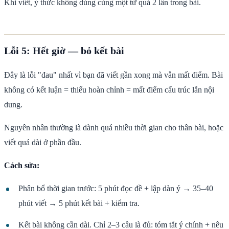
Khi viết, ý thức không dùng cùng một từ quá 2 lần trong bài.
Lỗi 5: Hết giờ — bỏ kết bài
Đây là lỗi "đau" nhất vì bạn đã viết gần xong mà vẫn mất điểm. Bài
không có kết luận = thiếu hoàn chỉnh = mất điểm cấu trúc lẫn nội
dung.
Nguyên nhân thường là dành quá nhiều thời gian cho thân bài, hoặc
viết quá dài ở phần đầu.
Cách sửa:
Phân bổ thời gian trước: 5 phút đọc đề + lập dàn ý → 35–40
phút viết → 5 phút kết bài + kiểm tra.
Kết bài không cần dài. Chỉ 2–3 câu là đủ: tóm tắt ý chính + nêu