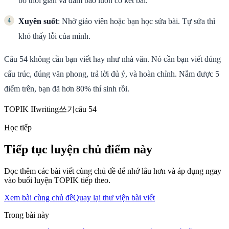
bổ thời gian và đảm bảo luôn có kết bài.
Xuyên suốt
: Nhờ giáo viên hoặc bạn học sửa bài. Tự sửa thì
khó thấy lỗi của mình.
Câu 54 không cần bạn viết hay như nhà văn. Nó cần bạn viết đúng
cấu trúc, đúng văn phong, trả lời đủ ý, và hoàn chỉnh. Nắm được 5
điểm trên, bạn đã hơn 80% thí sinh rồi.
TOPIK II
writing
쓰기
câu 54
Học tiếp
Tiếp tục luyện chủ điểm này
Đọc thêm các bài viết cùng chủ đề để nhớ lâu hơn và áp dụng ngay
vào buổi luyện TOPIK tiếp theo.
Xem bài cùng chủ đề
Quay lại thư viện bài viết
Trong bài này