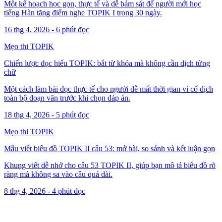
Một kế hoạch học gọn, thực tế và dễ bám sát để người mới học
tiếng Hàn tăng điểm nghe TOPIK I trong 30 ngày.
16 thg 4, 2026
-
6
phút đọc
Mẹo thi TOPIK
Chiến lược đọc hiểu TOPIK: bắt từ khóa mà không cần dịch từng
chữ
Một cách làm bài đọc thực tế cho người dễ mất thời gian vì cố dịch
toàn bộ đoạn văn trước khi chọn đáp án.
18 thg 4, 2026
-
5
phút đọc
Mẹo thi TOPIK
Mẫu viết biểu đồ TOPIK II câu 53: mở bài, so sánh và kết luận gọn
Khung viết dễ nhớ cho câu 53 TOPIK II, giúp bạn mô tả biểu đồ rõ
ràng mà không sa vào câu quá dài.
8 thg 4, 2026
-
4
phút đọc