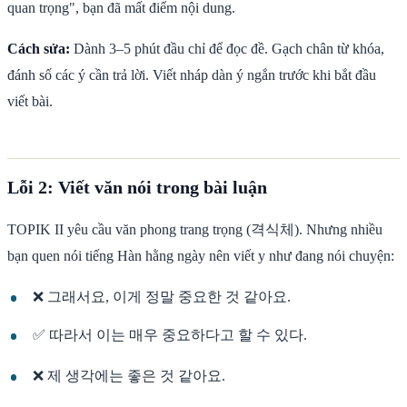
quan trọng", bạn đã mất điểm nội dung.
Cách sửa:
Dành 3–5 phút đầu chỉ để đọc đề. Gạch chân từ khóa,
đánh số các ý cần trả lời. Viết nháp dàn ý ngắn trước khi bắt đầu
viết bài.
Lỗi 2: Viết văn nói trong bài luận
TOPIK II yêu cầu văn phong trang trọng (격식체). Nhưng nhiều
bạn quen nói tiếng Hàn hằng ngày nên viết y như đang nói chuyện:
❌ 그래서요, 이게 정말 중요한 것 같아요.
✅ 따라서 이는 매우 중요하다고 할 수 있다.
❌ 제 생각에는 좋은 것 같아요.