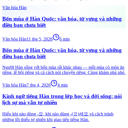
Văn hóa Hàn
Bốn mùa ở Hàn Quốc: văn hóa, từ vựng và những
điều bạn chưa biết
Văn hóa Hàn
11 thg 5, 2026
6
min
Bốn mùa ở Hàn Quốc: văn hóa, từ vựng và những
điều bạn chưa biết
Người Hàn sống với bốn mùa rất khác nhau — mỗi mùa có món ăn
riêng, lễ hội riêng và cả cách nói chuyện riêng. Cùng khám phá nhé.
Văn hóa Hàn
7 thg 4, 2026
4
min
Kính ngữ tiếng Hàn trong lớp học và đời sống: nói
lịch sự mà vẫn tự nhiên
Hiểu khi nào dùng -요, khi nào dùng -(으)세요 và cách tránh
những lỗi thiếu tự nhiên khi giao tiếp tiếng Hàn.