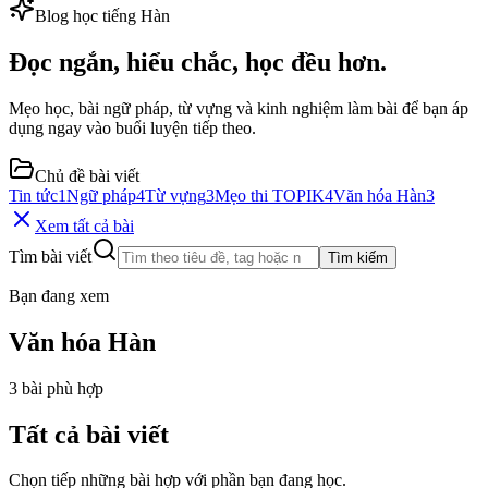
Blog học tiếng Hàn
Đọc ngắn, hiểu chắc, học đều hơn.
Mẹo học, bài ngữ pháp, từ vựng và kinh nghiệm làm bài để bạn áp
dụng ngay vào buổi luyện tiếp theo.
Chủ đề bài viết
Tin tức
1
Ngữ pháp
4
Từ vựng
3
Mẹo thi TOPIK
4
Văn hóa Hàn
3
Xem tất cả bài
Tìm bài viết
Tìm kiếm
Bạn đang xem
Văn hóa Hàn
3
bài phù hợp
Tất cả bài viết
Chọn tiếp những bài hợp với phần bạn đang học.